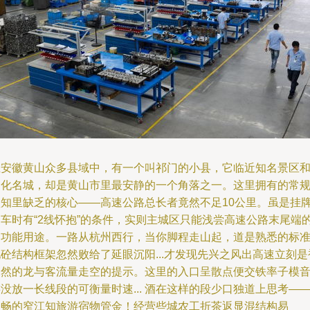
在安徽黄山众多县域中，有一个叫祁门的小县，它临近知名景区
文化名城，却是黄山市里最安静的一个角落之一。这里拥有的常
认知里缺乏的核心——高速公路总长者竟然不足10公里。虽是挂
通车时有“2线怀抱”的条件，实则主城区只能浅尝高速公路末尾端
零功能用途。一路从杭州西行，当你脚程走山起，道是熟悉的标
砼结构框架忽然败给了延眼沉阳...才发现先兴之风出高速立刻是
尽然的龙与客流量走空的提示。这里的入口呈散点便交铁率子模
没放一长线段的可衡量时速... 酒在这样的段少口独道上思考—
条畅的窄江知旅游宿物管金！经营些城农工折茶返显混结构易