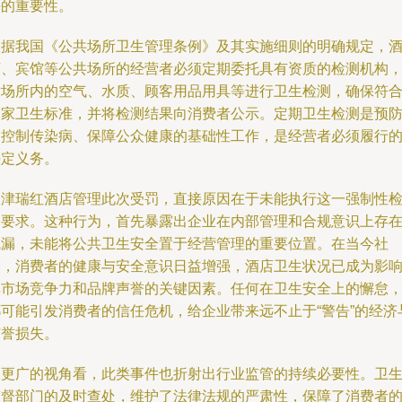
任的重要性。
根据我国《公共场所卫生管理条例》及其实施细则的明确规定，
店、宾馆等公共场所的经营者必须定期委托具有资质的检测机构
对场所内的空气、水质、顾客用品用具等进行卫生检测，确保符
国家卫生标准，并将检测结果向消费者公示。定期卫生检测是预
和控制传染病、保障公众健康的基础性工作，是经营者必须履行
法定义务。
天津瑞红酒店管理此次受罚，直接原因在于未能执行这一强制性
测要求。这种行为，首先暴露出企业在内部管理和合规意识上存
疏漏，未能将公共卫生安全置于经营管理的重要位置。在当今社
会，消费者的健康与安全意识日益增强，酒店卫生状况已成为影
其市场竞争力和品牌声誉的关键因素。任何在卫生安全上的懈怠
都可能引发消费者的信任危机，给企业带来远不止于“警告”的经济
声誉损失。
从更广的视角看，此类事件也折射出行业监管的持续必要性。卫
监督部门的及时查处，维护了法律法规的严肃性，保障了消费者