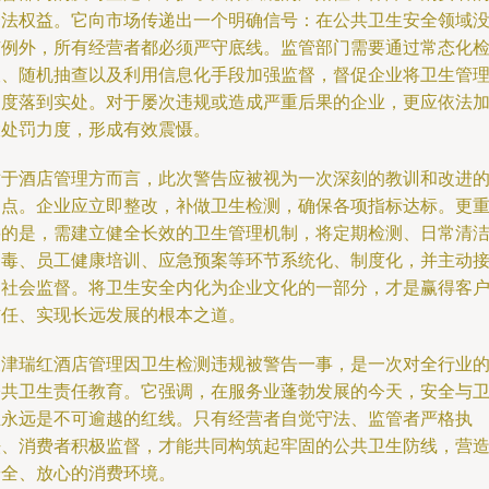
合法权益。它向市场传递出一个明确信号：在公共卫生安全领域
有例外，所有经营者都必须严守底线。监管部门需要通过常态化
查、随机抽查以及利用信息化手段加强监督，督促企业将卫生管
制度落到实处。对于屡次违规或造成严重后果的企业，更应依法
大处罚力度，形成有效震慑。
对于酒店管理方而言，此次警告应被视为一次深刻的教训和改进
起点。企业应立即整改，补做卫生检测，确保各项指标达标。更
要的是，需建立健全长效的卫生管理机制，将定期检测、日常清
消毒、员工健康培训、应急预案等环节系统化、制度化，并主动
受社会监督。将卫生安全内化为企业文化的一部分，才是赢得客
信任、实现长远发展的根本之道。
天津瑞红酒店管理因卫生检测违规被警告一事，是一次对全行业
公共卫生责任教育。它强调，在服务业蓬勃发展的今天，安全与
生永远是不可逾越的红线。只有经营者自觉守法、监管者严格执
法、消费者积极监督，才能共同构筑起牢固的公共卫生防线，营
安全、放心的消费环境。